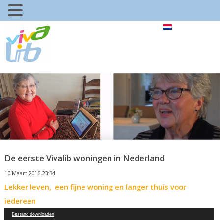
De eerste Vivalib woningen in Nederland
10 Maart 2016 23:34
Lekker leven, een fijne woning en langer thuis voor
iedereen
Videospeler
Bestand downloaden