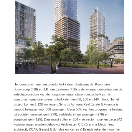
Het consortium met vastgoedontwikkelaar Stadswaarde, Koopmans
Bouwgroep (TBI) en J.P. van Eesteren (TBI) is de winnaar geworden van de
selectieprocedure van de hoogbouw naast station Leidsche Rijn. Het
consortium gaat drie torens ontwikkelen van 80, 100 en 140m hoog. In het
project komen 1.128 woningen. Syntrus Achmea Real Estate & Finance is
beoogd belegger voor 886 woningen. Circa 60% van het programma bestaat
uit sociale huurwoningen (279), middeldure huurwoningen (278) en
zorgwoningen (125). Daarnaast zullen er 204 vrije sector huur- en circa 242
koopwoningen worden gebouwd. Architecten CIE (Branimir Medic, lead
architect), KCAP, Geurst & Schulze en Karres & Brands tekenden voor het