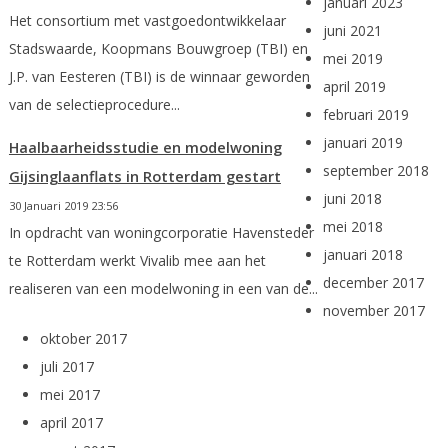
januari 2023
Het consortium met vastgoedontwikkelaar
juni 2021
Stadswaarde, Koopmans Bouwgroep (TBI) en
mei 2019
J.P. van Eesteren (TBI) is de winnaar geworden
april 2019
van de selectieprocedure...
februari 2019
januari 2019
Haalbaarheidsstudie en modelwoning
september 2018
Gijsinglaanflats in Rotterdam gestart
juni 2018
30 Januari 2019 23:56
mei 2018
In opdracht van woningcorporatie Havensteder
januari 2018
te Rotterdam werkt Vivalib mee aan het
december 2017
realiseren van een modelwoning in een van de...
november 2017
oktober 2017
juli 2017
mei 2017
april 2017