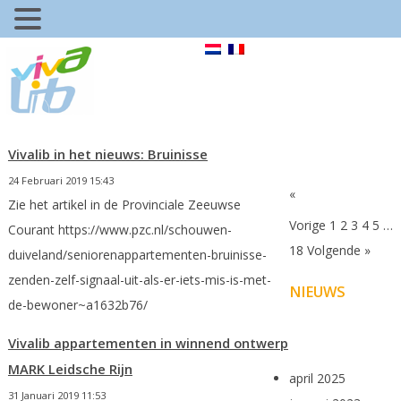
Vivalib in het nieuws: Bruinisse
24 Februari 2019 15:43
«
Zie het artikel in de Provinciale Zeeuwse
Vorige
1
2
3
4
5
…
Courant https://www.pzc.nl/schouwen-
18
Volgende »
duiveland/seniorenappartementen-bruinisse-
zenden-zelf-signaal-uit-als-er-iets-mis-is-met-
NIEUWS
de-bewoner~a1632b76/
Vivalib appartementen in winnend ontwerp
MARK Leidsche Rijn
april 2025
31 Januari 2019 11:53